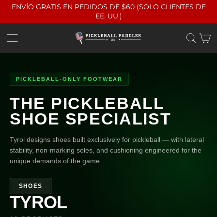
Ir
ENVÍO GRATIS EN PEDIDOS DE $60 (SOLO CLIENTES DE
directamente
EE. UU.)
al
contenido
C
Navegación
Bus
PICKLEBALL-ONLY FOOTWEAR
THE PICKLEBALL
SHOE SPECIALIST
Tyrol designs shoes built exclusively for pickleball — with lateral
stability, non-marking soles, and cushioning engineered for the
unique demands of the game.
SHOES
TYROL