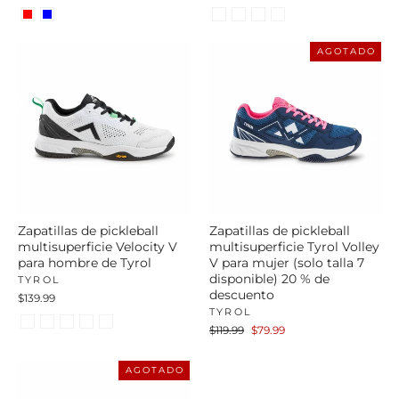
AGOTADO
Zapatillas de pickleball
Zapatillas de pickleball
multisuperficie Velocity V
multisuperficie Tyrol Volley
para hombre de Tyrol
V para mujer (solo talla 7
disponible) 20 % de
TYROL
descuento
$139.99
TYROL
Precio
Precio
$119.99
$79.99
habitual
de
oferta
AGOTADO