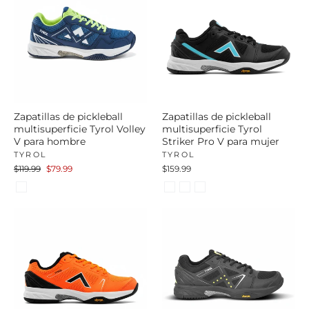
Zapatillas de pickleball
Zapatillas de pickleball
multisuperficie Tyrol Volley
multisuperficie Tyrol
V para hombre
Striker Pro V para mujer
TYROL
TYROL
Precio
Precio
$119.99
$79.99
$159.99
habitual
de
oferta