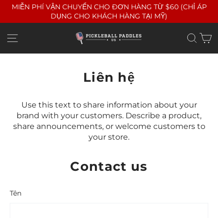
Bỏ
MIỄN PHÍ VẬN CHUYỂN CHO ĐƠN HÀNG TỪ $60 (CHỈ ÁP
qua
DỤNG CHO KHÁCH HÀNG TẠI MỸ)
nội
dung
G
Điều hướng trang web
Tìm
Liên hệ
Use this text to share information about your
brand with your customers. Describe a product,
share announcements, or welcome customers to
your store.
Contact us
Tên