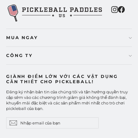
Instagra
Faceb
MUA NGAY
CÔNG TY
GIÀNH ĐIỂM LỚN VỚI CÁC VẬT DỤNG
CẦN THIẾT CHO PICKLEBALL!
Đăng ký nhận bản tin của chúng tôi và tận hưởng quyền truy
cập sớm vào các chương trình giảm giá không thể đánh bại,
khuyến mãi đặc biệt và các sản phẩm mới nhất cho trò chơi
pickleball của bạn.
Nhập
Đăng
Đăng
email
ký
ký
của
bạn