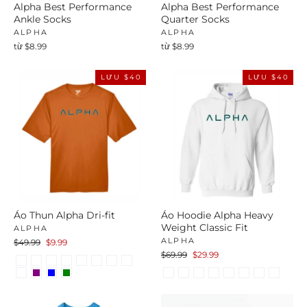
Alpha Best Performance
Alpha Best Performance
Ankle Socks
Quarter Socks
ALPHA
ALPHA
từ $8.99
từ $8.99
LƯU $40
LƯU $40
Áo Thun Alpha Dri-fit
Áo Hoodie Alpha Heavy
Weight Classic Fit
ALPHA
ALPHA
Giá
Giá
$49.99
$9.99
thường
bán
Giá
Giá
$69.99
$29.99
thường
bán