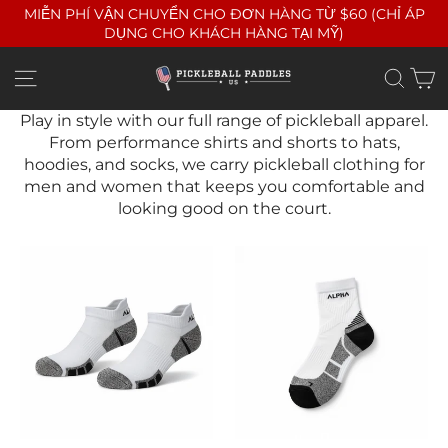
Bỏ
MIỄN PHÍ VẬN CHUYỂN CHO ĐƠN HÀNG TỪ $60 (CHỈ ÁP
qua
DỤNG CHO KHÁCH HÀNG TẠI MỸ)
nội
dung
G
Điều hướng trang web
Tìm
Play in style with our full range of pickleball apparel.
From performance shirts and shorts to hats,
hoodies, and socks, we carry pickleball clothing for
men and women that keeps you comfortable and
looking good on the court.